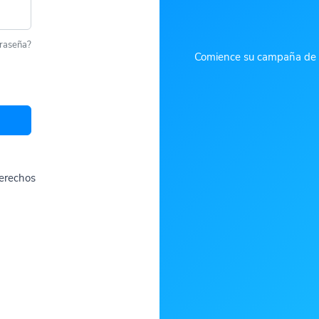
traseña?
Comience su campaña de ma
derechos